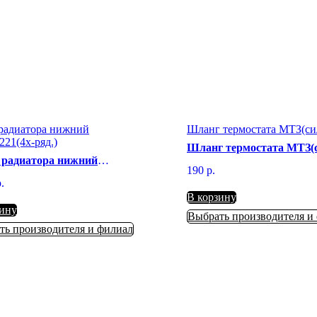
 радиатора нижний
Шланг термостата МТЗ(си
21(4х-ряд.)
Шланг термостата МТЗ(
 радиатора нижний
50-1306028
190
р.
221(4х-ряд.)
.
1301075
В корзину
зину
Выбрать производителя и
ть производителя и филиал