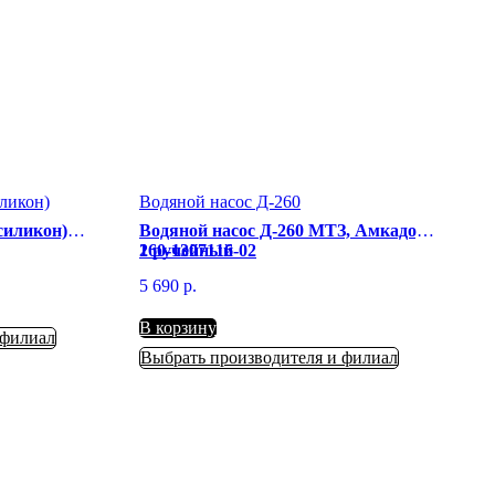
ликон)
Водяной насос Д-260
силикон)
Водяной насос Д-260 МТЗ, Амкадор
1 ручейный
260-1307116-02
5 690
р.
В корзину
 филиал
Выбрать производителя и филиал