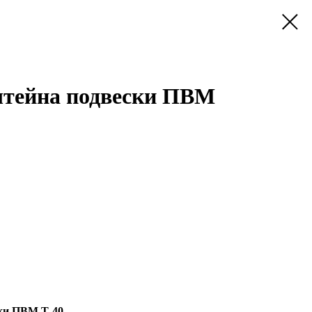
штейна подвески ПВМ
ки ПВМ Т-40