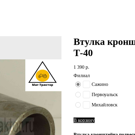
Втулка крон
Т-40
1 390
р.
Филиал
Сажино
Первоуальск
Михайловск
В корзину
Втулка кронштейна подвес